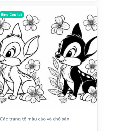
Bing Copilot
Các trang tô màu cáo và chó săn