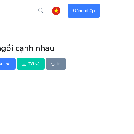
Đăng nhập
ngồi cạnh nhau
nline
Tải về
In