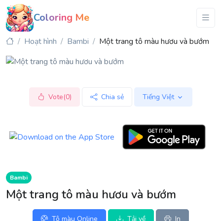
Coloring Me
Hoạt hình
Bambi
Một trang tô màu hươu và bướm
Vote(0)
Chia sẻ
Tiếng Việt
Bambi
Một trang tô màu hươu và bướm
Tô màu Online
Tải về
In