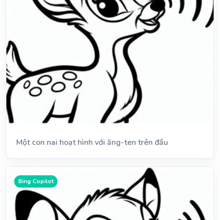
Một con nai hoạt hình với ăng-ten trên đầu
Bing Copilot