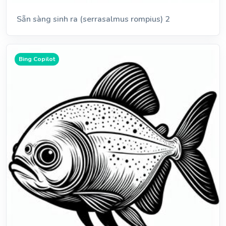
Sẵn sàng sinh ra (serrasalmus rompius) 2
Bing Copilot