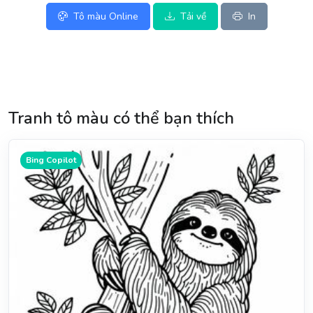
Tô màu Online
Tải về
In
Tranh tô màu có thể bạn thích
Bing Copilot