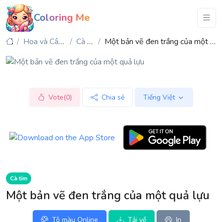
Coloring Me
Hoa và Cây cối
Cà tím
Một bản vẽ đen trắng của một quả lựu
Vote(0)
Chia sẻ
Tiếng Việt
Cà tím
Một bản vẽ đen trắng của một quả lựu
Tô màu Online
Tải về
In