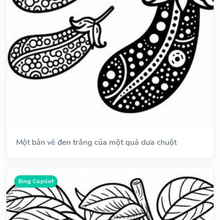
Một bản vẽ đen trắng của một quả dưa chuột
Bing Copilot