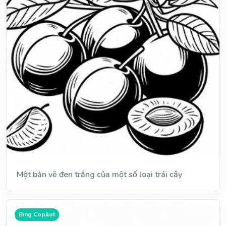
Một bản vẽ đen trắng của một số loại trái cây
Bing Copilot