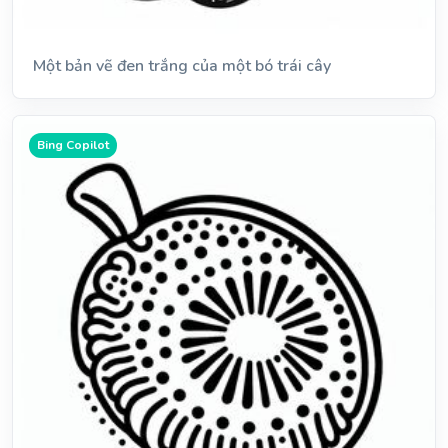
Một bản vẽ đen trắng của một bó trái cây
Bing Copilot