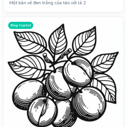
Một bản vẽ đen trắng của táo với lá 2
Bing Copilot