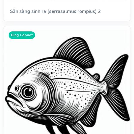
Sẵn sàng sinh ra (serrasalmus rompius) 2
Bing Copilot