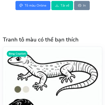
Tô màu Online
Tải về
In
Tranh tô màu có thể bạn thích
Bing Copilot