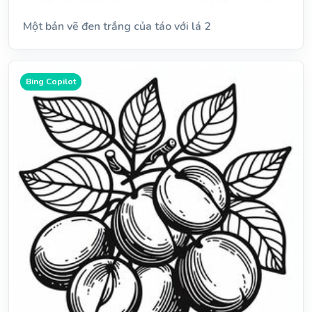
Một bản vẽ đen trắng của táo với lá 2
Bing Copilot