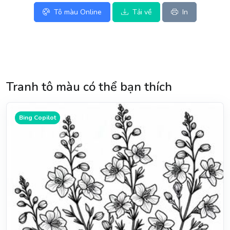
Tô màu Online
Tải về
In
Tranh tô màu có thể bạn thích
Bing Copilot