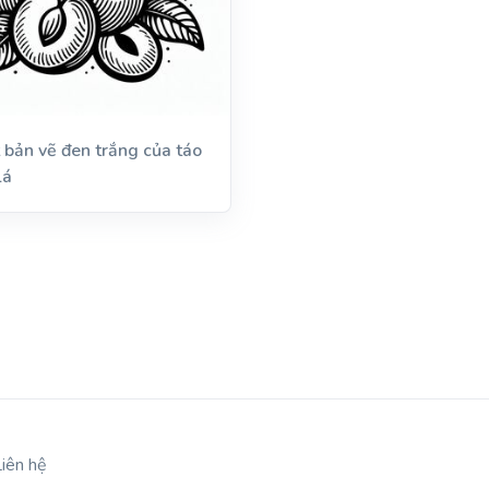
 bản vẽ đen trắng của táo
lá
Liên hệ