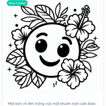
Bing Copilot
Một bản vẽ đen trắng của một khuôn mặt cười được