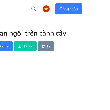
Đăng nhập
an ngồi trên cành cây
nline
Tải về
In