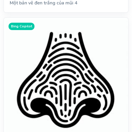
Một bản vẽ đen trắng của mũi 4
Bing Copilot