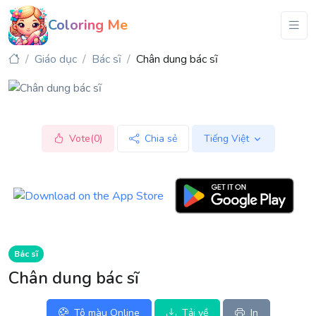
Coloring Me
Giáo dục
Bác sĩ
Chân dung bác sĩ
Vote(0)
Chia sẻ
Tiếng Việt
Bác sĩ
Chân dung bác sĩ
Tô màu Online
Tải về
In