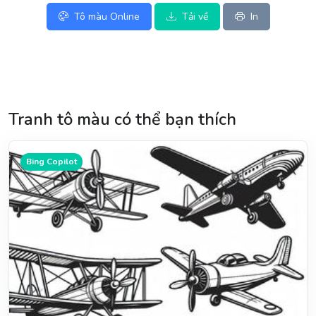
Tô màu Online
Tải về
In
Tranh tô màu có thể bạn thích
Bing Copilot