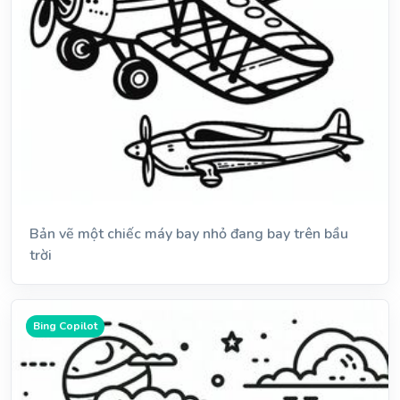
Bản vẽ một chiếc máy bay nhỏ đang bay trên bầu
trời
Bing Copilot