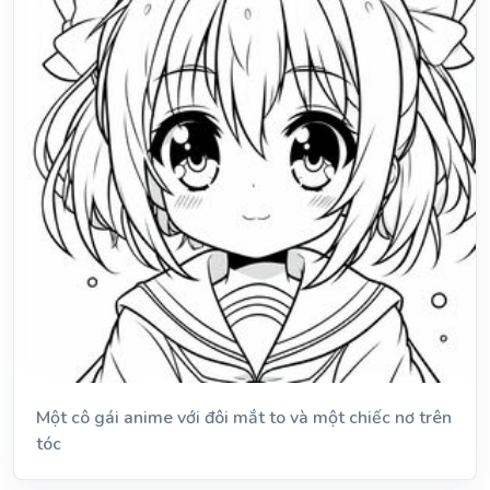
Một cô gái anime với đôi mắt to và một chiếc nơ trên
tóc