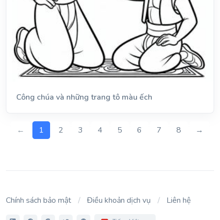
Công chúa và những trang tô màu ếch
←
1
2
3
4
5
6
7
8
→
Chính sách bảo mật
Điều khoản dịch vụ
Liên hệ