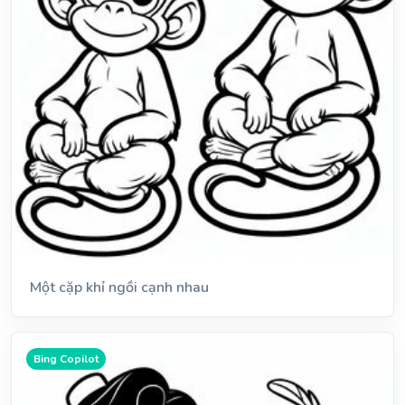
Một cặp khỉ ngồi cạnh nhau
Bing Copilot