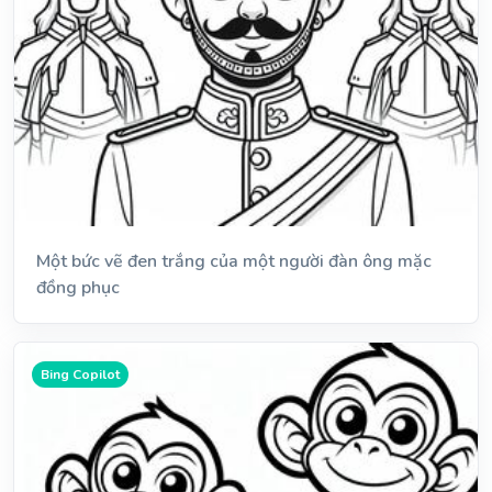
Một bức vẽ đen trắng của một người đàn ông mặc
đồng phục
Bing Copilot